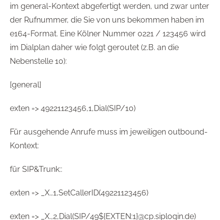
im general-Kontext abgefertigt werden, und zwar unter
der Rufnummer, die Sie von uns bekommen haben im
e164-Format. Eine Kölner Nummer 0221 / 123456 wird
im Dialplan daher wie folgt geroutet (z.B. an die
Nebenstelle 10):
[general]
exten => 49221123456,1,Dial(SIP/10)
Für ausgehende Anrufe muss im jeweiligen outbound-
Kontext:
für SIP&Trunk::
exten => _X.,1,SetCallerID(49221123456)
exten => _X.,2,Dial(SIP/49${EXTEN:1}@cp.siplogin.de)