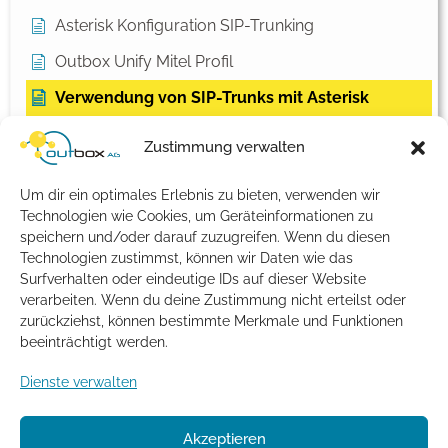
Asterisk Konfiguration SIP-Trunking
Outbox Unify Mitel Profil
Verwendung von SIP-Trunks mit Asterisk
Einstellungen für Endkunden
Zustimmung verwalten
Fax
Um dir ein optimales Erlebnis zu bieten, verwenden wir
Netzwerk Konfiguration
Technologien wie Cookies, um Geräteinformationen zu
speichern und/oder darauf zuzugreifen. Wenn du diesen
Notruf
Technologien zustimmst, können wir Daten wie das
Rechnungsdaten
Surfverhalten oder eindeutige IDs auf dieser Website
verarbeiten. Wenn du deine Zustimmung nicht erteilst oder
SIP-Account - Einstellungen
zurückziehst, können bestimmte Merkmale und Funktionen
beeinträchtigt werden.
Tarifmanager
Dienste verwalten
Telefonbucheintrag
Vorabstimmung und Portierung
Akzeptieren