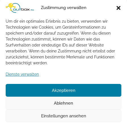
Übertragung von Faxen
Zustimmung verwalten
Wird das Fax-Protokolls T.38 unterstützt?
Um dir ein optimales Erlebnis zu bieten, verwenden wir
Netzwerk Konfiguration
Technologien wie Cookies, um Geräteinformationen zu
speichern und/oder darauf zuzugreifen. Wenn du diesen
Notruf
Technologien zustimmst, können wir Daten wie das
Rechnungsdaten
Surfverhalten oder eindeutige IDs auf dieser Website
verarbeiten. Wenn du deine Zustimmung nicht erteilst oder
SIP-Account - Einstellungen
zurückziehst, können bestimmte Merkmale und Funktionen
beeinträchtigt werden.
Tarifmanager
Dienste verwalten
Telefonbucheintrag
Vorabstimmung und Portierung
Akzeptieren
Fehlersuche
Ablehnen
Einstellungen ansehen
Impressum
Datenschutz