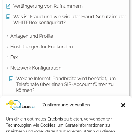
Verlängerung von Rufnummern
Was ist Fraud und wie wird der Fraud-Schutz im der
WHITEBox konfiguriert?
Anlagen und Profile
Einstellungen für Endkunden
Fax
Netzwerk Konfiguration
Welche Internet-Bandbreite wird benötigt, um
Telefonate über einen SIP-Account führen zu
können?
Welche SIP-Ports können verwendet werden?
Zustimmung verwalten
Wie löse ich NAT-Probleme?
Um dir ein optimales Erlebnis zu bieten, verwenden wir
Wie richte ich einen IP-Filter ein?
Technologien wie Cookies, um Geräteinformationen zu
speichern und/oder darauf zuzugreifen. Wenn du diesen