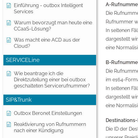
A-Rufnumme
Einführung - outbox Intelligent
Services
Die Rufnummer,
Rufnummer wir
Warum bevorzugt man heute eine
CCaaS-Lösung?
In seltenen F
dargestellt wi
Was macht eine ACD aus der
Cloud?
eine Normalisi
SERVICELine
B-Rufnumme
Die Rufnummer
Wie beantrage ich die
Direktzuteilung einer bei outbox
im e164-Format
geschalteten Servicerufnummer?
In seltenen F
dargestellt wi
SIP&Trunk
eine Normalisi
Outbox Beronet Einstellungen
Destinations-
Reaktivierung von Rufnummern
Die ID der Des
nach einer Kündigung
unserer Preisli