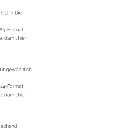
CLIP). Die
e164-Format
e, damit hier
für gewöhnlich
e164-Format
e, damit hier
prechend