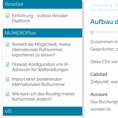
Reseller
Übersicht
W
für Gesprächse
Einführung - outbox Reseller-
Aufbau d
Plattform
NUMEROPlus
Veröffentlicht
Zusammen mit 
Besteht die Möglichkeit, meine
Gesprächen, d
internationale Rufnummer
exportieren zu lassen?
Diese CSV ver
Firewall-Konfiguration von IP-
Adressen für Weiterleitungen
Callstart
Import einer bestehenden
Zeitpunkt, wa
internationalen Rufnummer
Wie kann ich das Routing meiner
Account
Rufnummer ändern?
Das Buchungsk
worden ist.
oIS