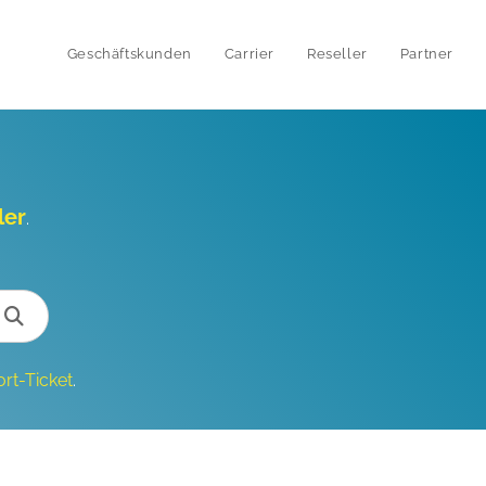
Geschäftskunden
Carrier
Reseller
Partner
ler
.
rt-Ticket
.