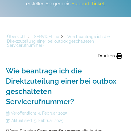
erstellen Sie gern ein
Support-Ticket
.
Übersicht
SERVICELine
Wie beantrage ich die
Direktzuteilung einer bei outbox geschalteten
Servicerufnummer?
Drucken
Wie beantrage ich die
Direktzuteilung einer bei outbox
geschalteten
Servicerufnummer?
Veröffentlicht
4. Februar 2025
Aktualisiert
5. Februar 2025