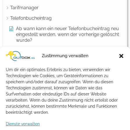
Tarifmanager
Telefonbucheintrag
Ab wann kann ein neuer Telefonbucheintrag neu
eingestellt werden, wenn der vorherige gelöscht
wurde?
Aufbau der Telefonbuch-CSV
Zustimmung verwalten
Eintrags-Historie zu Telefonbuch-Einträgen
Um dir ein optimales Erlebnis zu bieten, verwenden wir
Herausgabe von Kundendaten nach §18 TTDSG
Technologien wie Cookies, um Geräteinformationen zu
Was bedeutet Inverssuche im Telefonbuch?
speichern und/oder darauf zuzugreifen. Wenn du diesen
Technologien zustimmst, können wir Daten wie das
Was ist ein Telefonbucheintrag/Verzeichniseintrag?
Surfverhalten oder eindeutige IDs auf dieser Website
verarbeiten. Wenn du deine Zustimmung nicht erteilst oder
Welche Angaben sollte ich zu einem
zurückziehst, können bestimmte Merkmale und Funktionen
Telefonbucheintrag mindestens machen?
beeinträchtigt werden.
Wie kann ich einen Telefonbucheintrag mit einem
Dienste verwalten
abweichenden Anschlussinhaber erstellen lassen?