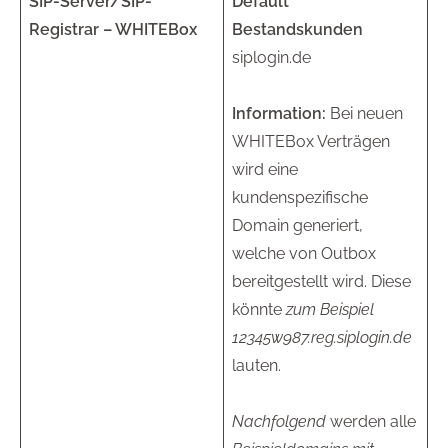
SIP-Server/SIP-
Default
Registrar – WHITEBox
Bestandskunden
siplogin.de
Information:
Bei neuen
WHITEBox Verträgen
wird eine
kundenspezifische
Domain generiert,
welche von Outbox
bereitgestellt wird. Diese
könnte
zum Beispiel
12345w987.reg.siplogin.de
lauten.
Nachfolgend
werden alle