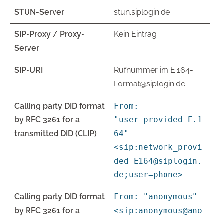
STUN-Server
stun.siplogin.de
SIP-Proxy / Proxy-
Kein Eintrag
Server
SIP-URI
Rufnummer im E.164-
Format@siplogin.de
Calling party DID format
From:
by RFC 3261 for a
"user_provided_E.1
transmitted DID (CLIP)
64"
<sip:network_provi
ded_E164@siplogin.
de;user=phone>
Calling party DID format
From: "anonymous"
by RFC 3261 for a
<sip:anonymous@ano