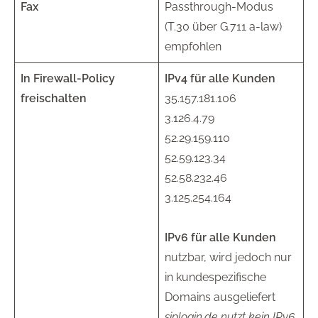
Fax
Passthrough-Modus
(T.30 über G.711 a-law)
empfohlen
In Firewall-Policy
IPv4 für alle Kunden
freischalten
35.157.181.106
3.126.4.79
52.29.159.110
52.59.123.34
52.58.232.46
3.125.254.164
IPv6 für alle Kunden
nutzbar, wird jedoch nur
in kundespezifische
Domains ausgeliefert
siplogin.de nutzt kein IPv6