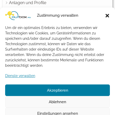
Anlagen und Profile
Einstellungen für Endkunden
Zustimmung verwalten
Fax
Um dir ein optimales Erlebnis zu bieten, verwenden wir
Netzwerk Konfiguration
Technologien wie Cookies, um Geräteinformationen zu
speichern und/oder darauf zuzugreifen. Wenn du diesen
Notruf
Technologien zustimmst, können wir Daten wie das
Rechnungsdaten
Surfverhalten oder eindeutige IDs auf dieser Website
verarbeiten. Wenn du deine Zustimmung nicht erteilst oder
SIP-Account - Einstellungen
zurückziehst, können bestimmte Merkmale und Funktionen
beeinträchtigt werden.
Tarifmanager
Dienste verwalten
Telefonbucheintrag
Vorabstimmung und Portierung
Akzeptieren
Fehlersuche
Ablehnen
Einstellungen ansehen