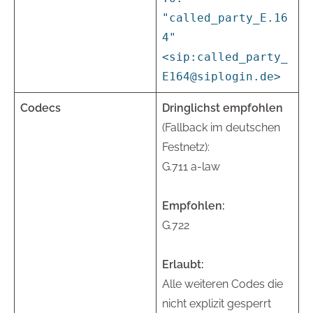
"called_party_E.16
4"
<sip:called_party_
E164@siplogin.de>
Codecs
Dringlichst empfohlen
(Fallback im deutschen
Festnetz):
G.711 a-law
Empfohlen:
G.722
Erlaubt:
Alle weiteren Codes die
nicht explizit gesperrt