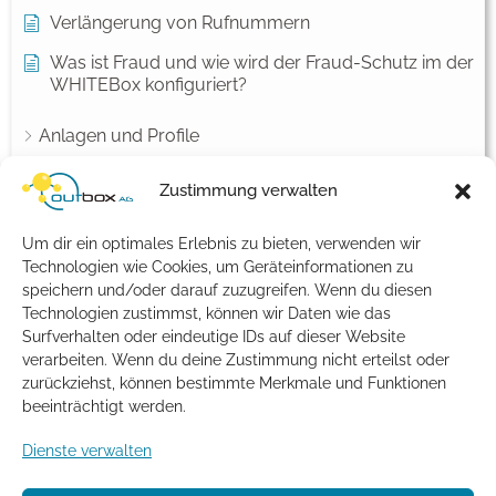
Verlängerung von Rufnummern
Was ist Fraud und wie wird der Fraud-Schutz im der
WHITEBox konfiguriert?
Anlagen und Profile
Einstellungen für Endkunden
Zustimmung verwalten
Fax
Um dir ein optimales Erlebnis zu bieten, verwenden wir
Netzwerk Konfiguration
Technologien wie Cookies, um Geräteinformationen zu
speichern und/oder darauf zuzugreifen. Wenn du diesen
Notruf
Technologien zustimmst, können wir Daten wie das
Rechnungsdaten
Surfverhalten oder eindeutige IDs auf dieser Website
verarbeiten. Wenn du deine Zustimmung nicht erteilst oder
SIP-Account - Einstellungen
zurückziehst, können bestimmte Merkmale und Funktionen
beeinträchtigt werden.
Tarifmanager
Dienste verwalten
Telefonbucheintrag
Vorabstimmung und Portierung