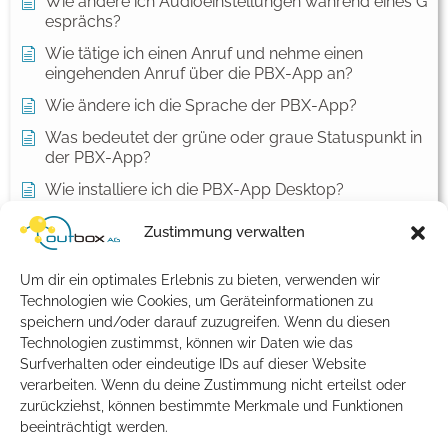
Wie ändere ich Audioeinstellungen während eines G
esprächs?
Wie tätige ich einen Anruf und nehme einen
eingehenden Anruf über die PBX-App an?
Wie ändere ich die Sprache der PBX-App?
Was bedeutet der grüne oder graue Statuspunkt in
der PBX-App?
Wie installiere ich die PBX-App Desktop?
Wie melde ich mich erstmals an der PBX-App an?
Zustimmung verwalten
Kontakte und Benachrichtigungen unter macOS
einrichten
Um dir ein optimales Erlebnis zu bieten, verwenden wir
Technologien wie Cookies, um Geräteinformationen zu
Alle Artikel anzeigen
( 1 )
speichern und/oder darauf zuzugreifen. Wenn du diesen
Allgemein
Technologien zustimmst, können wir Daten wie das
Surfverhalten oder eindeutige IDs auf dieser Website
Meine Bankverbindung hat sich geändert – was
verarbeiten. Wenn du deine Zustimmung nicht erteilst oder
muss ich tun?
zurückziehst, können bestimmte Merkmale und Funktionen
beeinträchtigt werden.
Mir fehlt eine Rechnung. Was kann ich tun?