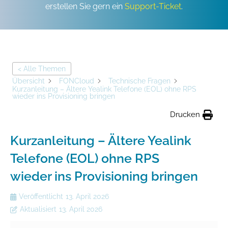
erstellen Sie gern ein
Support-Ticket
.
< Alle Themen
Übersicht
FONCloud
Technische Fragen
Kurzanleitung – Ältere Yealink Telefone (EOL) ohne RPS
wieder ins Provisioning bringen
Drucken
Kurzanleitung – Ältere Yealink
Telefone (EOL) ohne RPS
wieder ins Provisioning bringen
Veröffentlicht
13. April 2026
Aktualisiert
13. April 2026