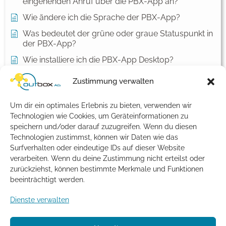
eingehenden Anruf über die PBX-App an?
Wie ändere ich die Sprache der PBX-App?
Was bedeutet der grüne oder graue Statuspunkt in
der PBX-App?
Wie installiere ich die PBX-App Desktop?
Wie melde ich mich erstmals an der PBX-App an?
Zustimmung verwalten
Kontakte und Benachrichtigungen unter macOS
einrichten
Um dir ein optimales Erlebnis zu bieten, verwenden wir
Technologien wie Cookies, um Geräteinformationen zu
Alle Artikel anzeigen
( 1 )
speichern und/oder darauf zuzugreifen. Wenn du diesen
Allgemein
Technologien zustimmst, können wir Daten wie das
Surfverhalten oder eindeutige IDs auf dieser Website
verarbeiten. Wenn du deine Zustimmung nicht erteilst oder
Meine Bankverbindung hat sich geändert – was
muss ich tun?
zurückziehst, können bestimmte Merkmale und Funktionen
beeinträchtigt werden.
Mir fehlt eine Rechnung. Was kann ich tun?
Dienste verwalten
Kann ich einen Vertrag zur
Auftragsdatenverarbeitung abschließen?