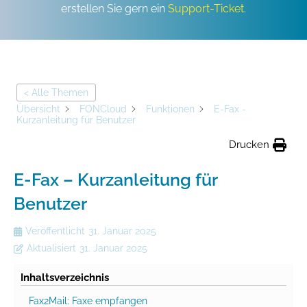
erstellen Sie gern ein
Support-Ticket
.
< Alle Themen
Übersicht
FONCloud
Funktionen
E-Fax -
Kurzanleitung für Benutzer
Drucken
E-Fax – Kurzanleitung für
Benutzer
Veröffentlicht
31. Januar 2025
Aktualisiert
31. Januar 2025
Inhaltsverzeichnis
Fax2Mail: Faxe empfangen