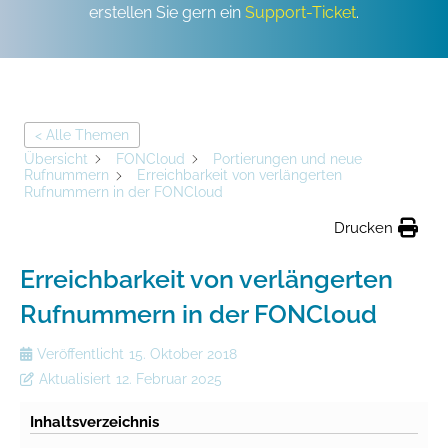
erstellen Sie gern ein
Support-Ticket
.
< Alle Themen
Übersicht
FONCloud
Portierungen und neue
Rufnummern
Erreichbarkeit von verlängerten
Rufnummern in der FONCloud
Drucken
Erreichbarkeit von verlängerten
Rufnummern in der FONCloud
Veröffentlicht
15. Oktober 2018
Aktualisiert
12. Februar 2025
Inhaltsverzeichnis