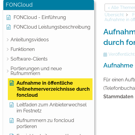
FONCloud
< Alle Theme
Übersicht
F
FONCloud - Einführung
Aufnahme in öf
FONCloud Leistungsbeschreibung
Aufnahme
Anleitungsvideos
durch fo
Funktionen
Veröffentlicht
Software-Clients
Aufnahme i
Portierungen und neue
Rufnummern
Für einen Auft
Aufnahme in öffentliche
(Telefonbuchau
Teilnehmerverzeichnisse durch
foncloud
Stammdaten
Leitfaden zum Anbieterwechsel
im Festnetz
Rufnummern zu foncloud
portieren