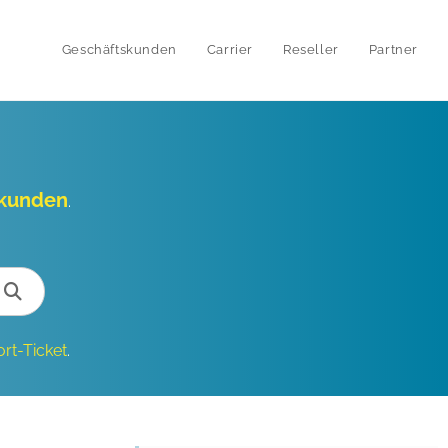
Geschäftskunden
Carrier
Reseller
Partner
skunden
.
rt-Ticket
.