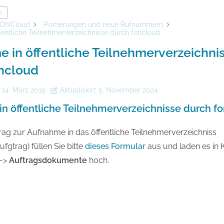
n
ONCloud
Portierungen und neue Rufnummern
fentliche Teilnehmerverzeichnisse durch foncloud
 in öffentliche Teilnehmerverzeichni
ncloud
14. März 2019
Aktualisiert
5. November 2024
n öffentliche Teilnehmerverzeichnisse durch f
rag zur Aufnahme in das öffentliche Teilnehmerverzeichniss
fgtrag) füllen Sie bitte
dieses Formular
aus und laden es in K
->
Auftragsdokumente
hoch.