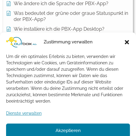
Wie ändere ich die Sprache der PBX-App?
Was bedeutet der grüne oder graue Statuspunkt in
der PBX-App?
Wie installiere ich die PBX-App Desktop?
Wie melde ich mich erstmals an der PBX-App an?
Zustimmung verwalten
Kontakte und Benachrichtigungen unter macOS
einrichten
Um dir ein optimales Erlebnis zu bieten, verwenden wir
Technologien wie Cookies, um Geräteinformationen zu
Alle Artikel anzeigen
( 1 )
speichern und/oder darauf zuzugreifen. Wenn du diesen
Allgemein
Technologien zustimmst, können wir Daten wie das
Surfverhalten oder eindeutige IDs auf dieser Website
Meine Bankverbindung hat sich geändert – was
verarbeiten. Wenn du deine Zustimmung nicht erteilst oder
muss ich tun?
zurückziehst, können bestimmte Merkmale und Funktionen
beeinträchtigt werden.
Mir fehlt eine Rechnung. Was kann ich tun?
Dienste verwalten
Kann ich einen Vertrag zur
Auftragsdatenverarbeitung abschließen?
Support - Kontakt und Servicezeiten
Akzeptieren