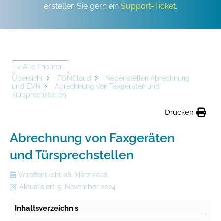
erstellen Sie gern ein
Support-Ticket
.
< Alle Themen
Übersicht
FONCloud
Nebenstellen Abrechnung
und EVN
Abrechnung von Faxgeräten und
Türsprechstellen
Drucken
Abrechnung von Faxgeräten
und Türsprechstellen
Veröffentlicht
28. März 2018
Aktualisiert
5. November 2024
Inhaltsverzeichnis