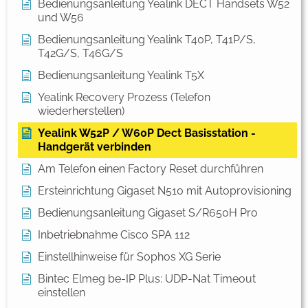
Bedienungsanleitung Yealink DECT Handsets W52
und W56
Bedienungsanleitung Yealink T40P, T41P/S,
T42G/S, T46G/S
Bedienungsanleitung Yealink T5X
Yealink Recovery Prozess (Telefon
wiederherstellen)
Yealink W52P / W60P Dect Basisstation -
Handgerät verbinden
Am Telefon einen Factory Reset durchführen
Ersteinrichtung Gigaset N510 mit Autoprovisioning
Bedienungsanleitung Gigaset S/R650H Pro
Inbetriebnahme Cisco SPA 112
Einstellhinweise für Sophos XG Serie
Bintec Elmeg be-IP Plus: UDP-Nat Timeout
einstellen