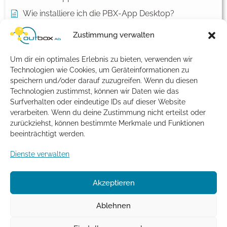
Wie installiere ich die PBX-App Desktop?
Wie melde ich mich erstmals an der PBX-App an?
Zustimmung verwalten
Kontakte und Benachrichtigungen unter macOS
einrichten
Um dir ein optimales Erlebnis zu bieten, verwenden wir
Technologien wie Cookies, um Geräteinformationen zu
Alle Artikel anzeigen
( 1 )
speichern und/oder darauf zuzugreifen. Wenn du diesen
Allgemein
Technologien zustimmst, können wir Daten wie das
Surfverhalten oder eindeutige IDs auf dieser Website
verarbeiten. Wenn du deine Zustimmung nicht erteilst oder
Meine Bankverbindung hat sich geändert – was
muss ich tun?
zurückziehst, können bestimmte Merkmale und Funktionen
beeinträchtigt werden.
Mir fehlt eine Rechnung. Was kann ich tun?
Dienste verwalten
Kann ich einen Vertrag zur
Auftragsdatenverarbeitung abschließen?
Support - Kontakt und Servicezeiten
Akzeptieren
Ausgang-Rechnungen mit ZUGFeRD x-invoice
Ablehnen