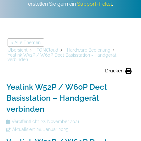
erstellen Sie gern ein
Support-Ticket
.
< Alle Themen
Übersicht
FONCloud
Hardware Bedienung
Yealink W52P / W60P Dect Basisstation - Handgerät
verbinden
Drucken
Yealink W52P / W60P Dect
Basisstation – Handgerät
verbinden
Veröffentlicht
22. November 2021
Aktualisiert
28. Januar 2025