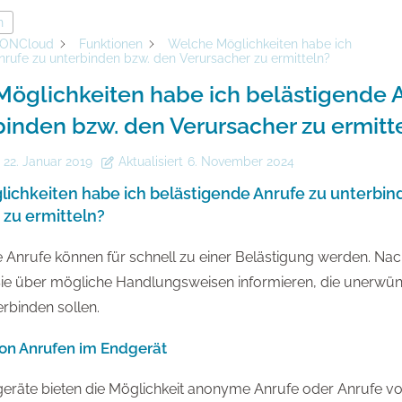
n
ONCloud
Funktionen
Welche Möglichkeiten habe ich
nrufe zu unterbinden bzw. den Verursacher zu ermitteln?
öglichkeiten habe ich belästigende 
binden bzw. den Verursacher zu ermitt
22. Januar 2019
Aktualisiert
6. November 2024
ichkeiten habe ich belästigende Anrufe zu unterbin
 zu ermitteln?
Anrufe können für schnell zu einer Belästigung werden. Na
ie über mögliche Handlungsweisen informieren, die unerwün
erbinden sollen.
von Anrufen im Endgerät
geräte bieten die Möglichkeit anonyme Anrufe oder Anrufe 