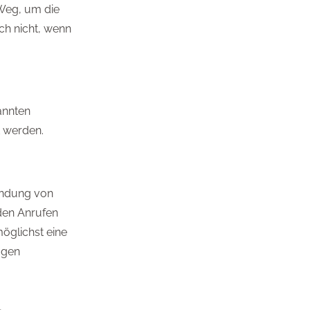
 Weg, um die
ch nicht, wenn
annten
t werden.
indung von
den Anrufen
öglichst eine
ügen