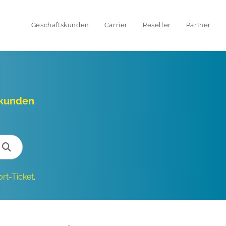
Geschäftskunden
Carrier
Reseller
Partner
skunden
.
rt-Ticket
.