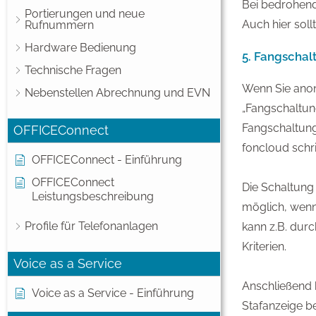
Bei bedrohende
Portierungen und neue
Auch hier soll
Rufnummern
Hardware Bedienung
5. Fangschal
Technische Fragen
Wenn Sie anon
Nebenstellen Abrechnung und EVN
„Fangschaltung
Fangschaltung
OFFICEConnect
foncloud schri
OFFICEConnect - Einführung
OFFICEConnect
Die Schaltung
Leistungsbeschreibung
möglich, wenn
Profile für Telefonanlagen
kann z.B. dur
Kriterien.
Voice as a Service
Anschließend 
Voice as a Service - Einführung
Stafanzeige be