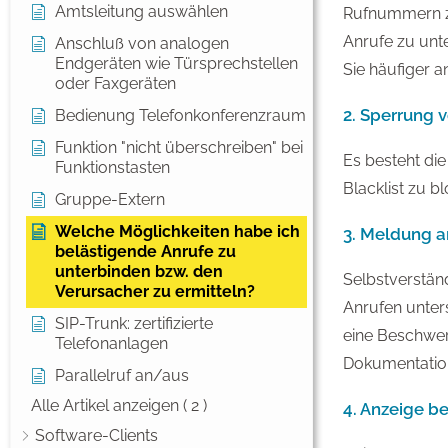
Amtsleitung auswählen
Rufnummern zu 
Anrufe zu unt
Anschluß von analogen
Endgeräten wie Türsprechstellen
Sie häufiger 
oder Faxgeräten
2. Sperrung 
Bedienung Telefonkonferenzraum
Funktion "nicht überschreiben" bei
Es besteht di
Funktionstasten
Blacklist zu b
Gruppe-Extern
Welche Möglichkeiten habe ich
3. Meldung a
belästigende Anrufe zu
unterbinden bzw. den
Selbstverstän
Verursacher zu ermitteln?
Anrufen unter
SIP-Trunk: zertifizierte
eine Beschwerd
Telefonanlagen
Dokumentation
Parallelruf an/aus
Alle Artikel anzeigen
( 2 )
4. Anzeige be
Software-Clients