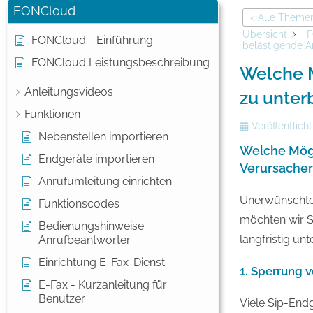
FONCloud
< Alle Theme
Übersicht
F
FONCloud - Einführung
belästigende A
FONCloud Leistungsbeschreibung
Welche M
Anleitungsvideos
zu unter
Funktionen
Veröffentlicht
Nebenstellen importieren
Welche Mögl
Endgeräte importieren
Verursacher
Anrufumleitung einrichten
Unerwünschte 
Funktionscodes
möchten wir S
Bedienungshinweise
langfristig unt
Anrufbeantworter
Einrichtung E-Fax-Dienst
1. Sperrung 
E-Fax - Kurzanleitung für
Benutzer
Viele Sip-End