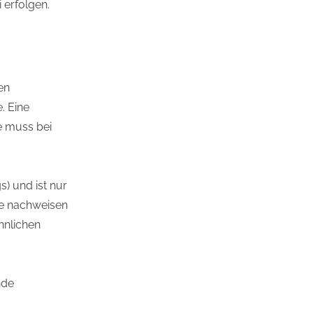
 erfolgen.
en
. Eine
e muss bei
) und ist nur
fe nachweisen
hnlichen
nde