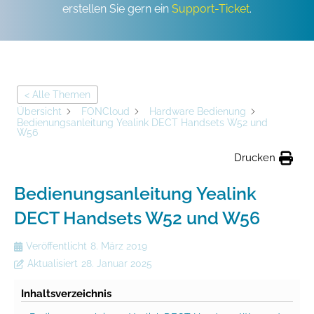
erstellen Sie gern ein
Support-Ticket
.
< Alle Themen
Übersicht
FONCloud
Hardware Bedienung
Bedienungsanleitung Yealink DECT Handsets W52 und
W56
Drucken
Bedienungsanleitung Yealink
DECT Handsets W52 und W56
Veröffentlicht
8. März 2019
Aktualisiert
28. Januar 2025
Inhaltsverzeichnis