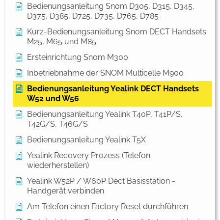
Bedienungsanleitung Snom D305, D315, D345,
D375, D385, D725, D735, D765, D785
Kurz-Bedienungsanleitung Snom DECT Handsets
M25, M65 und M85
Ersteinrichtung Snom M300
Inbetriebnahme der SNOM Multicelle M900
Bedienungsanleitung Yealink DECT Handsets
W52 und W56
Bedienungsanleitung Yealink T40P, T41P/S,
T42G/S, T46G/S
Bedienungsanleitung Yealink T5X
Yealink Recovery Prozess (Telefon
wiederherstellen)
Yealink W52P / W60P Dect Basisstation -
Handgerät verbinden
Am Telefon einen Factory Reset durchführen