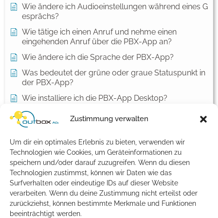
Wie ändere ich Audioeinstellungen während eines G
esprächs?
Wie tätige ich einen Anruf und nehme einen
eingehenden Anruf über die PBX-App an?
Wie ändere ich die Sprache der PBX-App?
Was bedeutet der grüne oder graue Statuspunkt in
der PBX-App?
Wie installiere ich die PBX-App Desktop?
Wie melde ich mich erstmals an der PBX-App an?
Zustimmung verwalten
Kontakte und Benachrichtigungen unter macOS
einrichten
Um dir ein optimales Erlebnis zu bieten, verwenden wir
Technologien wie Cookies, um Geräteinformationen zu
Alle Artikel anzeigen
( 1 )
speichern und/oder darauf zuzugreifen. Wenn du diesen
Allgemein
Technologien zustimmst, können wir Daten wie das
Surfverhalten oder eindeutige IDs auf dieser Website
verarbeiten. Wenn du deine Zustimmung nicht erteilst oder
Meine Bankverbindung hat sich geändert – was
muss ich tun?
zurückziehst, können bestimmte Merkmale und Funktionen
beeinträchtigt werden.