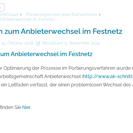
n
ONCloud
Portierungen und neue Rufnummern
Anbieterwechsel im Festnetz
n zum Anbieterwechsel im Festnetz
15. Oktober 2018
Aktualisiert
5. November 2024
zum Anbieterwechsel im Festnetz
 Optimierung der Prozesse im Portierungsverfahren wurde 
 Arbeitsgemeinschaft Anbieterwechsel (
http://www.ak-schnitt
) ein Leitfaden verfasst, der einen problemlosen Wechsel des 
finden Sie
hier
.