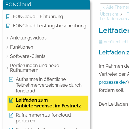
FONCloud
< Alle Theme
Übersicht
F
FONCloud - Einführung
Leitfaden zum 
FONCloud Leistungsbeschreibung
Leitfade
Anleitungsvideos
Veröffentlicht
Funktionen
Leitfaden 
Software-Clients
Portierungen und neue
Im Rahmen der
Rufnummern
Vertreter der
Aufnahme in öffentliche
prozesse.de/
Teilnehmerverzeichnisse durch
fördern soll.
foncloud
Leitfaden zum
Den Leitfaden 
Anbieterwechsel im Festnetz
Rufnummern zu foncloud
portieren