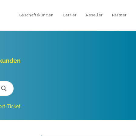
Geschäftskunden
Carrier
Reseller
Partner
skunden
.
rt-Ticket
.