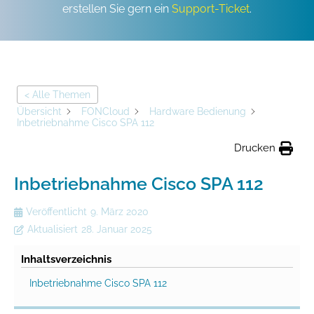
erstellen Sie gern ein
Support-Ticket
.
< Alle Themen
Übersicht
FONCloud
Hardware Bedienung
Inbetriebnahme Cisco SPA 112
Drucken
Inbetriebnahme Cisco SPA 112
Veröffentlicht
9. März 2020
Aktualisiert
28. Januar 2025
Inhaltsverzeichnis
Inbetriebnahme Cisco SPA 112