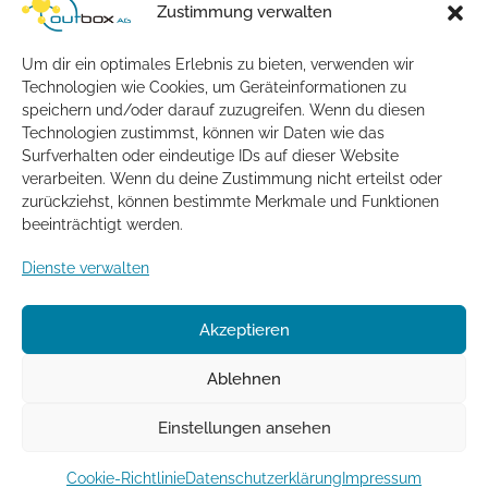
Wie melde ich mich erstmals an der PBX-App an?
Zustimmung verwalten
Kontakte und Benachrichtigungen unter macOS
einrichten
Um dir ein optimales Erlebnis zu bieten, verwenden wir
Technologien wie Cookies, um Geräteinformationen zu
Alle Artikel anzeigen
( 1 )
speichern und/oder darauf zuzugreifen. Wenn du diesen
Allgemein
Technologien zustimmst, können wir Daten wie das
Surfverhalten oder eindeutige IDs auf dieser Website
verarbeiten. Wenn du deine Zustimmung nicht erteilst oder
Meine Bankverbindung hat sich geändert – was
muss ich tun?
zurückziehst, können bestimmte Merkmale und Funktionen
beeinträchtigt werden.
Mir fehlt eine Rechnung. Was kann ich tun?
Dienste verwalten
Kann ich einen Vertrag zur
Auftragsdatenverarbeitung abschließen?
Support - Kontakt und Servicezeiten
Akzeptieren
Ausgang-Rechnungen mit ZUGFeRD x-invoice
Ablehnen
Einstellungen ansehen
Impressum
Datenschutz
Cookie-Richtlinie
Datenschutzerklärung
Impressum
Copyright © Outbox AG |
support@outbox.de