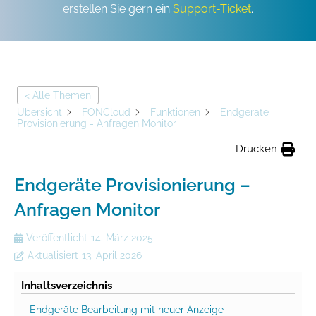
erstellen Sie gern ein
Support-Ticket
.
< Alle Themen
Übersicht
FONCloud
Funktionen
Endgeräte
Provisionierung - Anfragen Monitor
Drucken
Endgeräte Provisionierung –
Anfragen Monitor
Veröffentlicht
14. März 2025
Aktualisiert
13. April 2026
Inhaltsverzeichnis
Endgeräte Bearbeitung mit neuer Anzeige