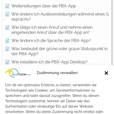
Weiterleitungen über die PBX-App
Wie ändere ich Audioeinstellungen während eines G
esprächs?
Wie tätige ich einen Anruf und nehme einen
eingehenden Anruf über die PBX-App an?
Wie ändere ich die Sprache der PBX-App?
Was bedeutet der grüne oder graue Statuspunkt in
der PBX-App?
Wie installiere ich die PBX-App Desktop?
Wie melde ich mich erstmals an der PBX-App an?
Zustimmung verwalten
Kontakte und Benachrichtigungen unter macOS
einrichten
Um dir ein optimales Erlebnis zu bieten, verwenden wir
Technologien wie Cookies, um Geräteinformationen zu
Alle Artikel anzeigen
( 1 )
speichern und/oder darauf zuzugreifen. Wenn du diesen
Allgemein
Technologien zustimmst, können wir Daten wie das
Surfverhalten oder eindeutige IDs auf dieser Website
verarbeiten. Wenn du deine Zustimmung nicht erteilst oder
Meine Bankverbindung hat sich geändert – was