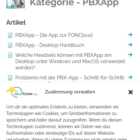
Kategorie - PBXApp
Artikel
PBXApp – Die App zur FONCloud
PBXApp - Desktop Handbuch
Welche Headsets können mit PBXApp am
Desktop unter Windows und MacOS verwendet
werden?
Probleme mit der PBX-App – Schritt-für-Schritt-
Anleitung zur Fehlerbehebung
Zustimmung verwalten
Wie aktiviere oder deaktiviere ich „Bitte
nicht stören“?
Um dir ein optimales Erlebnis zu bieten, verwenden wir
Wie füge ich eine Kurzwahl hinzu?
Technologien wie Cookies, um Geräteinformationen zu
Konferenzen über die PBX-App
speichern und/oder darauf zuzugreifen. Wenn du diesen
Technologien zustimmst, können wir Daten wie das
Weiterleitungen über die PBX-App
Surfverhalten oder eindeutige IDs auf dieser Website
verarbeiten. Wenn du deine Zustimmung nicht erteilst oder