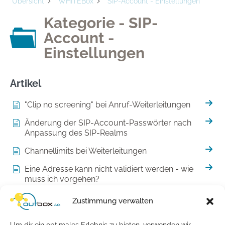
Übersicht
WHITEBox
SIP-Account - Einstellungen
Kategorie - SIP-
Account -
Einstellungen
Artikel
"Clip no screening" bei Anruf-Weiterleitungen
Änderung der SIP-Account-Passwörter nach
Anpassung des SIP-Realms
Channellimits bei Weiterleitungen
Eine Adresse kann nicht validiert werden - wie
muss ich vorgehen?
Fehlercoderouting - Error Code Routing
Zustimmung verwalten
Multiple Standorte in der WHITEBox anlegen