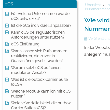
oCS
Übersicht
o
Nummernmanage
Für welche Unternehmen wurde
oCS entwickelt?
Wie wird
Ist die oCS individuell anpassbar?
Nummern
Kann oCS bei regulatorischen
Anforderungen unterstützen?
Veröffentlicht
oCS Einführung
In der Webobe
Wann lassen sich Rufnummern
anlegen“
muss
reaktivieren, die zuvor in
Quarantäne gesetzt wurden?
Warum setzt oCS auf einen
modularen Ansatz?
Was ist die outbox Carrier Suite
(oCS)?
Welche Module kann ich mit oCS
nutzen?
Welche Vorteile bietet die outbox
Carrier Suite (oCS)?