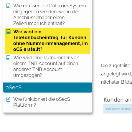
Wie müssen die Daten im System
eingegeben werden, wenn der
Anschlussinhaber einen
Zeilenumbruch enthält?
Wie wird ein
Telefonbucheintrag, für Kunden
ohne Nummernmanagement, im
oCS erstellt?
Wie wird eine Rufnummer von
einem TNB Account auf einen
Die zugeteilt
anderen TNB Account
angelegt wird,
umgezogen?
nächster Bilda
oSecS
Wie funktioniert die oSecS
Plattform?