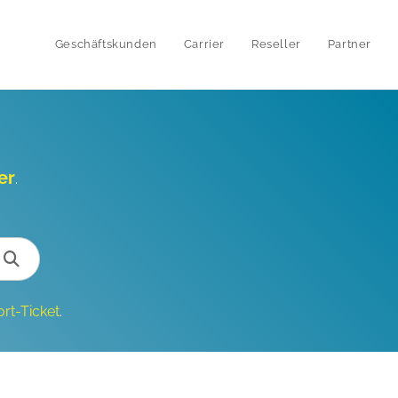
Geschäftskunden
Carrier
Reseller
Partner
er
.
rt-Ticket
.