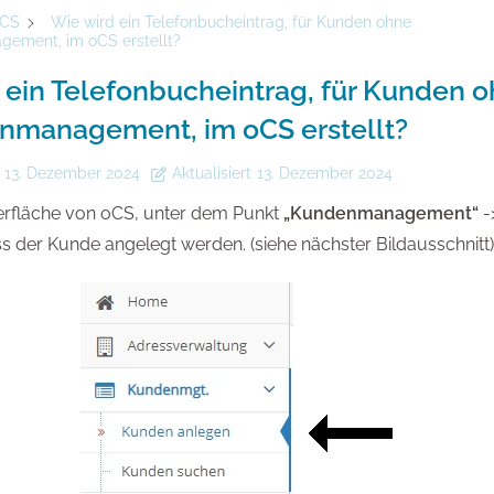
CS
Wie wird ein Telefonbucheintrag, für Kunden ohne
ment, im oCS erstellt?
 ein Telefonbucheintrag, für Kunden 
management, im oCS erstellt?
13. Dezember 2024
Aktualisiert
13. Dezember 2024
rfläche von oCS, unter dem Punkt
„Kundenmanagement“
-
 der Kunde angelegt werden. (siehe nächster Bildausschnitt)