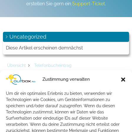
erstellen Sie gern ein
Support-Ticket
.
Uncategorized
Diese Artikel erscheinen demnächst
Übersicht
Telefonbucheintrag
Schlagwort -
Zustimmung verwalten
Telefonbucheintrag
Um dir ein optimales Erlebnis zu bieten, verwenden wir
Technologien wie Cookies, um Geräteinformationen zu
Artikel
speichern und/oder darauf zuzugreifen. Wenn du diesen
Technologien zustimmst, können wir Daten wie das
Wie wird ein Telefonbucheintrag, für Kunden
Surfverhalten oder eindeutige IDs auf dieser Website
ohne Nummernmanagement, im oCS
verarbeiten. Wenn du deine Zustimmung nicht erteilst oder
zurückziehst, können bestimmte Merkmale und Funktionen
erstellt?