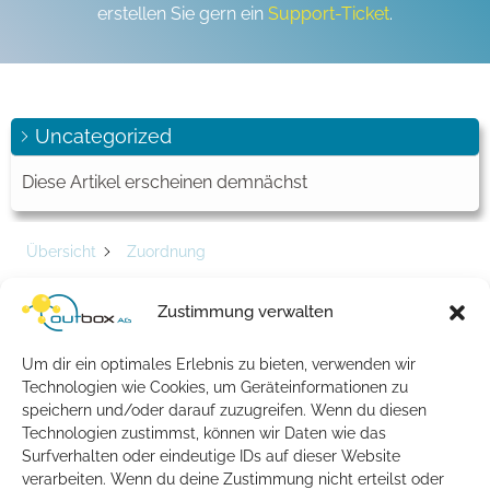
erstellen Sie gern ein
Support-Ticket
.
Uncategorized
Diese Artikel erscheinen demnächst
Übersicht
Zuordnung
Schlagwort -
Zustimmung verwalten
Zuordnung
Um dir ein optimales Erlebnis zu bieten, verwenden wir
Technologien wie Cookies, um Geräteinformationen zu
Artikel
speichern und/oder darauf zuzugreifen. Wenn du diesen
Technologien zustimmst, können wir Daten wie das
Wie löse ich eine geschaltete Rufnummer
Surfverhalten oder eindeutige IDs auf dieser Website
von einem SIP-Account, damit der SIP-
verarbeiten. Wenn du deine Zustimmung nicht erteilst oder