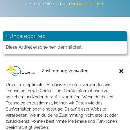
erstellen Sie gern ein
Support-Ticket
.
Uncategorized
Diese Artikel erscheinen demnächst
Übersicht
reaktivieren
Zustimmung verwalten
Schlagwort -
reaktivieren
Um dir ein optimales Erlebnis zu bieten, verwenden wir
Technologien wie Cookies, um Geräteinformationen zu
speichern und/oder darauf zuzugreifen. Wenn du diesen
Artikel
Technologien zustimmst, können wir Daten wie das
Surfverhalten oder eindeutige IDs auf dieser Website
Wann lassen sich Rufnummern reaktivieren,
verarbeiten. Wenn du deine Zustimmung nicht erteilst oder
zurückziehst, können bestimmte Merkmale und Funktionen
die zuvor in Quarantäne gesetzt wurden?
beeinträchtigt werden.