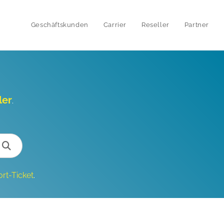
Geschäftskunden
Carrier
Reseller
Partner
ler
.
rt-Ticket
.